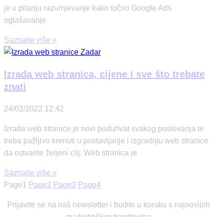
je u pitanju razumjevanje kako točno Google Ads
oglašavanje
Saznajte više »
Izrada web stranica, cijene i sve što trebate
znati
24/02/2022
12:42
Izrada web stranice je novi poduhvat svakog poslovanja te
treba pažljivo krenuti u postavljanje i izgradnju web stranice
da ostvarite željeni cilj. Web stranica je
Saznajte više »
Page
1
Page
2
Page
3
Page
4
Prijavite se na naš newsletter i budite u koraku s najnovijim
marketinškim trendovima