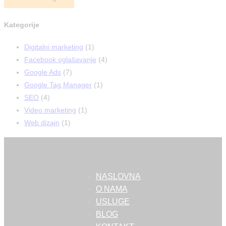
Kategorije
Digitalni marketing
(1)
Facebook oglašavanje
(4)
Google Ads
(7)
Google Tag Manager
(1)
SEO
(4)
Video marketing
(1)
Web dizajn
(1)
NASLOVNA
O NAMA
USLUGE
BLOG