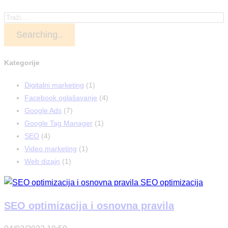
Searching..
Kategorije
Digitalni marketing
(1)
Facebook oglašavanje
(4)
Google Ads
(7)
Google Tag Manager
(1)
SEO
(4)
Video marketing
(1)
Web dizajn
(1)
SEO optimizacija i osnovna pravila