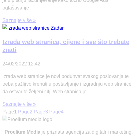
je u pitanju razumjevanje kako točno Google Ads
oglašavanje
Saznajte više »
Izrada web stranica, cijene i sve što trebate
znati
24/02/2022
12:42
Izrada web stranice je novi poduhvat svakog poslovanja te
treba pažljivo krenuti u postavljanje i izgradnju web stranice
da ostvarite željeni cilj. Web stranica je
Saznajte više »
Page
1
Page
2
Page
3
Page
4
Proelium Media
je priznata agencija za digitalni marketing,