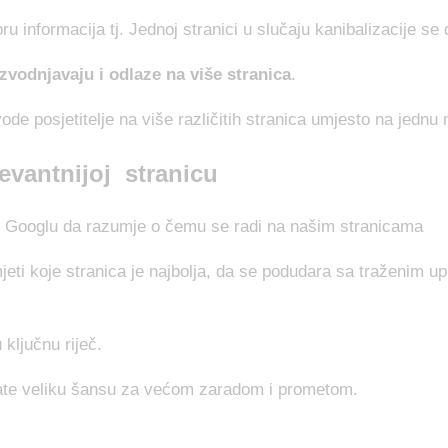
u informacija tj. Jednoj stranici u slučaju kanibalizacije se 
zvodnjavaju i odlaze na više stranica
.
r vode posjetitelje na više različitih stranica umjesto na jed
evantnijoj stranicu
mo Googlu da razumje o čemu se radi na našim stranicama
eti koje stranica je najbolja, da se podudara sa traženim upi
 ključnu riječ.
tate veliku šansu za većom zaradom i prometom.