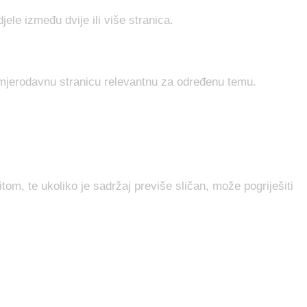
djele između dvije ili više stranica.
nu mjerodavnu stranicu relevantnu za određenu temu.
tom, te ukoliko je sadržaj previše sličan, može pogriješiti