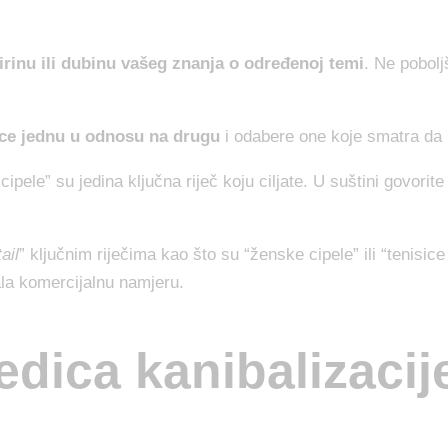
rinu ili dubinu vašeg znanja o određenoj temi
. Ne poboljš
ice jednu u odnosu na drugu
i odabere one koje smatra da 
ipele” su jedina ključna riječ koju ciljate. U suštini govori
ail
” ključnim riječima kao što su “ženske cipele” ili “tenisic
mala komercijalnu namjeru.
edica kanibalizaci