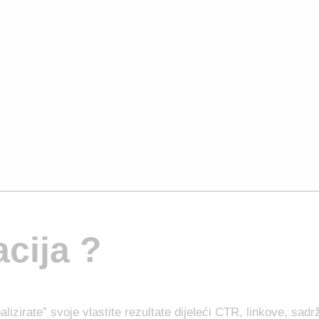
acija ?
balizirate” svoje vlastite rezultate dijeleći CTR, linkove, sad