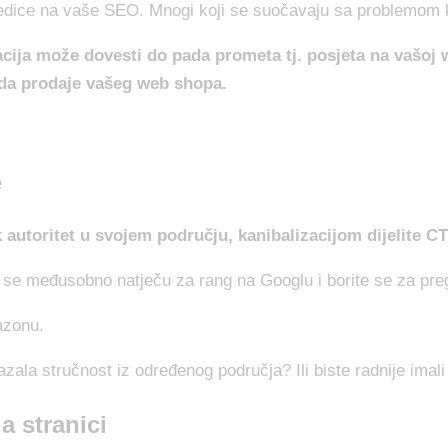
sljedice na vaše SEO. Mnogi koji se suočavaju sa problemom 
acija može dovesti do pada prometa tj. posjeta na vašoj
ada prodaje vašeg web shopa.
e
 autoritet u svojem području, kanibalizacijom dijelite C
e se međusobno natječu za rang na Googlu i borite se za pre
mazonu.
ikazala stručnost iz određenog područja? Ili biste radnije imal
a stranici