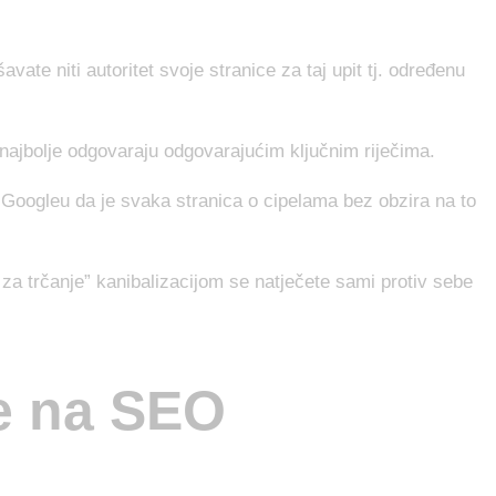
avate niti autoritet svoje stranice za taj upit tj. određenu
najbolje odgovaraju odgovarajućim ključnim riječima.
te Googleu da je svaka stranica o cipelama bez obzira na to
e za trčanje” kanibalizacijom se natječete sami protiv sebe
je na SEO