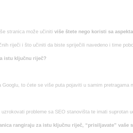
više stranica može učiniti
više štete nego koristi sa aspekt
ih riječi i što učiniti da biste spriječili navedeno i time po
a istu ključnu riječ?
na Googlu, to ćete se više puta pojaviti u samim pretragama
e uzrokovati probleme sa SEO stanovišta te imati suprotan uč
anica rangiraju za istu ključnu riječ, “prisiljavate” vaše