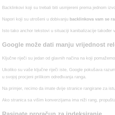
Backlinkovi koji su trebali biti usmjereni prema jednom izvor
Napori koji su utrošeni u dobivanju
backlinkova vam se ra
Isto tako anchor tekstovi u situaciji kanibalizacije takođe
Google može dati manju vrijednost rel
Ključne riječi su jedan od glavnih načina na koji pomaže
Ukoliko su vaše ključne riječi iste, Google pokušava razumj
u svojoj procjeni prilikom određivanja ranga.
Na primjer, recimo da imate dvije stranice rangirane za istu
Ako stranica sa višim konverzijama ima niži rang, propuš
Rasipate proračun za indeksiranje