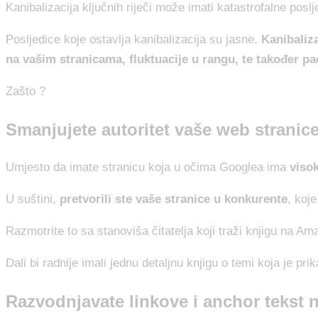
Kanibalizacija ključnih riječi može imati katastrofalne po
Posljedice koje ostavlja kanibalizacija su jasne.
Kanibaliz
na vašim stranicama, fluktuacije u rangu, te također p
Zašto ?
Smanjujete autoritet vaše web stranic
Umjesto da imate stranicu koja u očima Googlea ima
visok
U suštini,
pretvorili ste vaše stranice u konkurente
, koj
Razmotrite to sa stanoviša čitatelja koji traži knjigu na A
Dali bi radnije imali jednu detaljnu knjigu o temi koja je pr
Razvodnjavate linkove i anchor tekst n