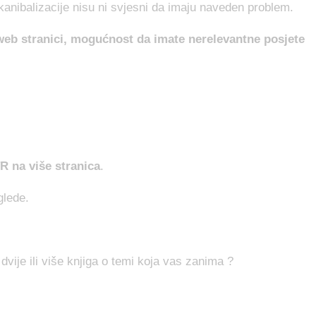
kanibalizacije nisu ni svjesni da imaju naveden problem.
 web stranici, mogućnost da imate nerelevantne posjete
TR na više stranica
.
glede.
i dvije ili više knjiga o temi koja vas zanima ?