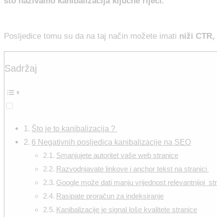
što nazivamo kanibalizacija ključne riječi.
Posljedice tomu su da na taj način možete imati
niži CTR,
Sadržaj
Što je to kanibalizacija ?
6 Negativnih posljedica kanibalizacije na SEO
Smanjujete autoritet vaše web stranice
Razvodnjavate linkove i anchor tekst na stranici
Google može dati manju vrijednost relevantnijoj st
Rasipate proračun za indeksiranje
Kanibalizacije je signal loše kvalitete stranice